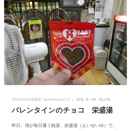
15/02/2023
投稿者:
taketoabray
0
銭湯
,
食べ物・飲み物
バレンタインのチョコ 栄盛湯
昨日、僕が毎日通う銭湯、栄盛湯（えいせいゆ）で、