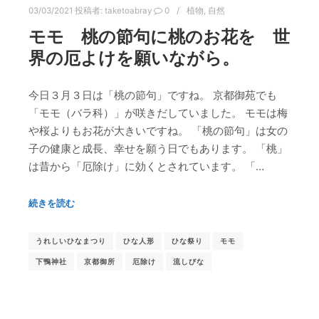
03/03/2021
投稿者:
taketoabray
0
植物
,
自然
モモ 桃の節句に桃のお花を 世
界の厄よけを願いながら。
今日３月３日は「桃の節句」ですね。 京都御苑でも
「モモ（バラ科）」が咲きだしていました。 モモは梅
や桜よりもお花が大きいですね。 「桃の節句」は女の
子の健康と成長、幸せを願う日でもあります。 「桃」
は昔から「厄除け」に効くとされています。 「…
続きを読む
うれしいひなまつり
ひな人形
ひな祭り
モモ
下鴨神社
京都御所
厄除け
流しびな