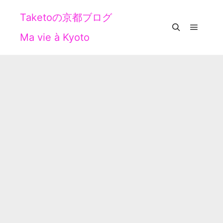
Taketoの京都ブログ
Ma vie à Kyoto
メイン
検索