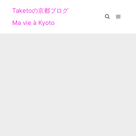
Taketoの京都ブログ
Ma vie à Kyoto
メイン
検索