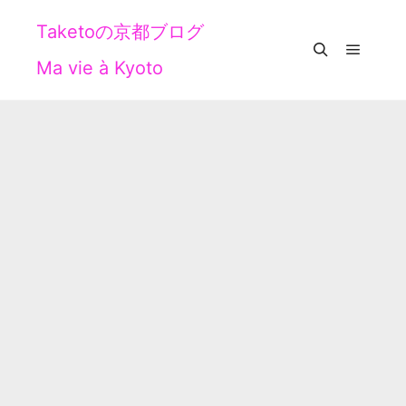
Taketoの京都ブログ
Ma vie à Kyoto
メイン
検索