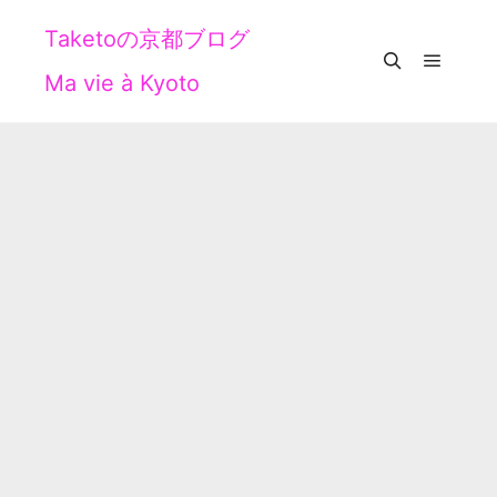
Taketoの京都ブログ
Ma vie à Kyoto
メイン
検索