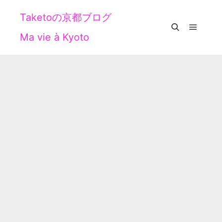
Taketoの京都ブログ
Ma vie à Kyoto
メイン
検索