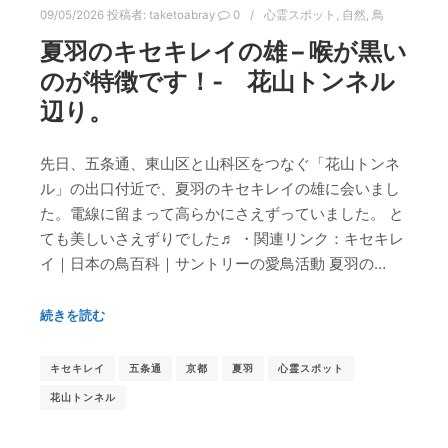
09/05/2026
投稿者:
taketoabray
0
心霊スポット
,
自然
,
鳥
夏羽のキセキレイの雄 – 喉が黒い
のが特徴です！‐ 花山トンネル
辺り。
先日、五条通、東山区と山科区をつなぐ「花山トンネ
ル」の出口付近で、夏羽のキセキレイの雄に会いまし
た。電線に留まって高らかにさえずっていました。 と
ても美しいさえずりでした♬ ・関連リンク：キセキレ
イ｜日本の鳥百科｜サントリーの愛鳥活動 夏羽の…
続きを読む
キセキレイ
五条通
京都
夏羽
心霊スポット
花山トンネル