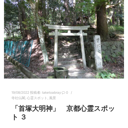
19/08/2022
投稿者:
taketoabray
0
寺社仏閣
,
心霊スポット
,
風景
「首塚大明神」 京都心霊スポッ
ト ３