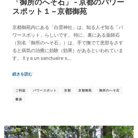
「御所のへそ石」 ‐ 京都のパワー
スポット１ – 京都御苑
京都御苑内にある「白雲神社」は、知る人ぞ知る「パ
ワースポット」らしいです。 特に、裏にある薬師石
（別名「御所のへそ石」）は、手で撫でて患部をさす
ると病気の治癒に効験（効果）があるといわれていま
す。 Il y a un sanctuaire s…
続きを読む
ご利益
パワースポット
京都
京都御苑
御所のへそ石
磐座