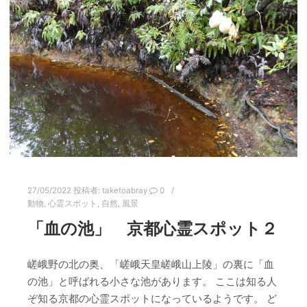
27/05/2022
投稿者:
taketoabray
0
動物
,
心霊スポット
,
自然
,
風景
「血の池」 京都心霊スポット２
嵯峨野の北の奥、「嵯峨天皇嵯峨山上陵」の裏に「血
の池」と呼ばれる小さな池があります。 ここは知る人
ぞ知る京都の心霊スポットになっているようです。 ど