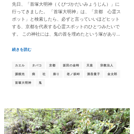
先日、「首塚大明神（くびづかだいみょうじん）」に
行ってきました。 「首塚大明神」は、「京都 心霊ス
ポット」と検索したら、必ずと言っていいほどヒット
する、京都を代表する心霊スポットのひとつみたいで
す。 この神社には、鬼の首を埋めたという塚があり…
続きを読む
カエル
タバコ
京都
坂田の金時
天皇
宗教法人
源頼光
病
社
祟り
老ノ坂峠
酒呑童子
金太郎
首塚大明神
鬼