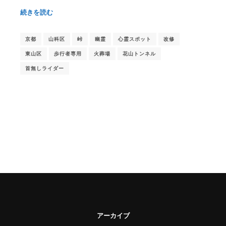
続きを読む
京都
山科区
峠
幽霊
心霊スポット
改修
東山区
歩行者専用
火葬場
花山トンネル
首無しライダー
アーカイブ