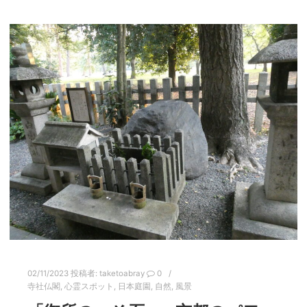
02/11/2023
投稿者:
taketoabray
0
寺社仏閣
,
心霊スポット
,
日本庭園
,
自然
,
風景