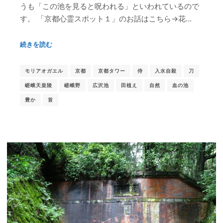
うも「この池を見ると呪われる」といわれているので
す。 「京都心霊スポット１」のお話はこちら→花…
続きを読む
モリアオガエル
京都
京都タワー
侍
入水自殺
刀
嵯峨天皇陵
嵯峨野
広沢池
田植え
自然
血の池
豊か
首