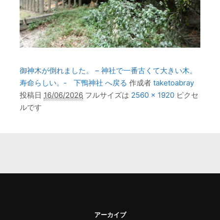
御神木が倒れました。 – 神社で一番古くて大きい木。
寿命らしい。‐ 下鴨神社 へ戻る
作成者
taketoabray
投稿日
16/06/2026
フルサイズは
2560 × 1920
ピクセ
ルです
アーカイブ