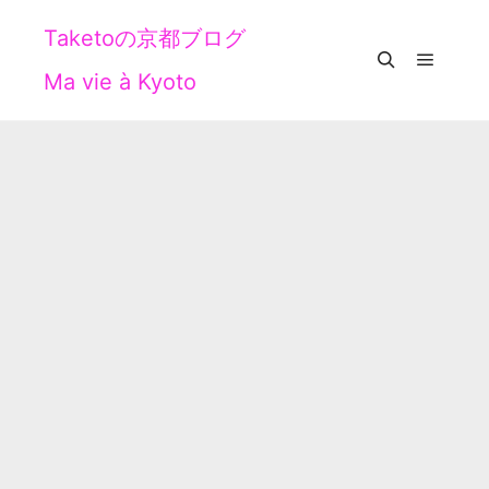
Taketoの京都ブログ
Ma vie à Kyoto
メイン
検索