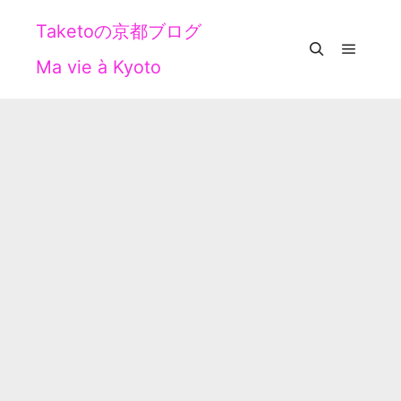
Taketoの京都ブログ
Ma vie à Kyoto
メイン
検索