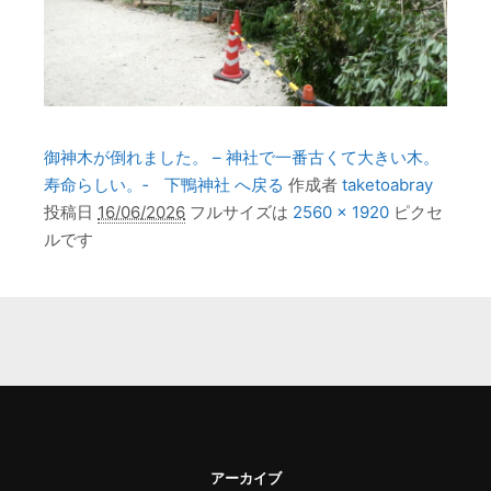
御神木が倒れました。 – 神社で一番古くて大きい木。
寿命らしい。‐ 下鴨神社 へ戻る
作成者
taketoabray
投稿日
16/06/2026
フルサイズは
2560 × 1920
ピクセ
ルです
アーカイブ