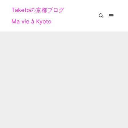
Taketoの京都ブログ
Ma vie à Kyoto
メイン
検索