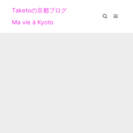
Taketoの京都ブログ
Ma vie à Kyoto
メイン
検索