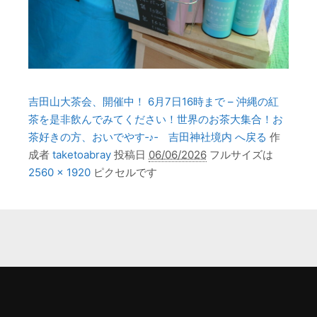
吉田山大茶会、開催中！ 6月7日16時まで – 沖縄の紅
茶を是非飲んでみてください！世界のお茶大集合！お
茶好きの方、おいでやす‐♪‐ 吉田神社境内 へ戻る
作
成者
taketoabray
投稿日
06/06/2026
フルサイズは
2560 × 1920
ピクセルです