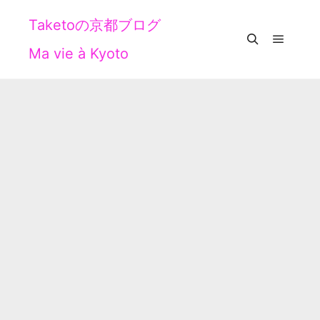
Taketoの京都ブログ
Ma vie à Kyoto
メイン
検索