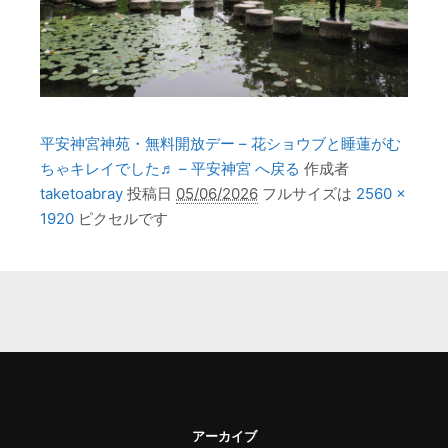
平安神宮神苑・無料開放デー – 花ショウブと睡蓮がむ
ちゃキレイでした♬ – 平安神宮 へ戻る
作成者
taketoabray
投稿日
05/06/2026
フルサイズは
2560 ×
1920
ピクセルです
アーカイブ