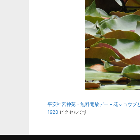
平安神宮神苑・無料開放デー – 花ショウブ
1920
ピクセルです