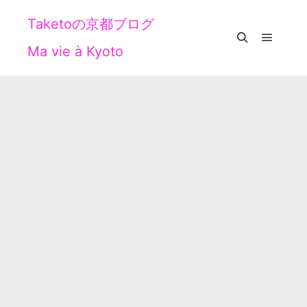
Taketoの京都ブログ
Ma vie à Kyoto
メイン
検索