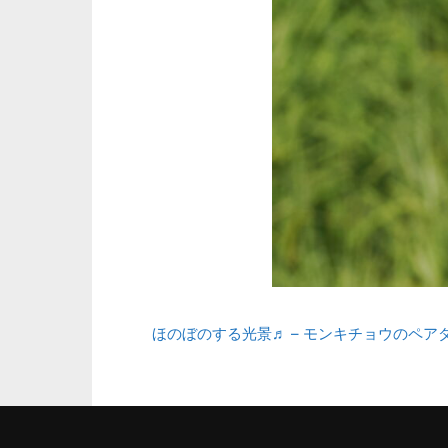
ほのぼのする光景♬ – モンキチョウのペアダ