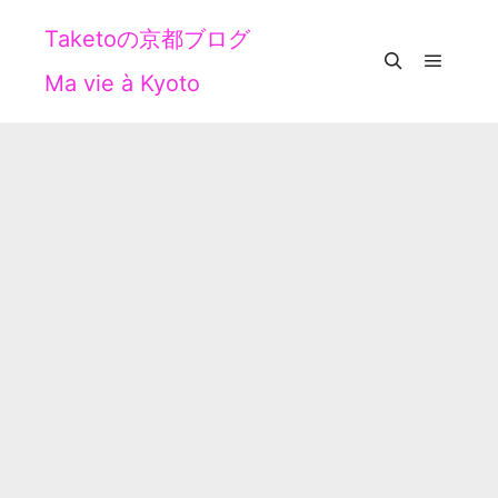
Taketoの京都ブログ
Ma vie à Kyoto
メイン
検索