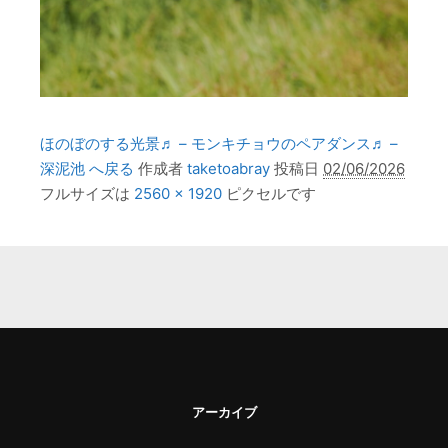
ほのぼのする光景♬ – モンキチョウのペアダンス♬ –
深泥池 へ戻る
作成者
taketoabray
投稿日
02/06/2026
フルサイズは
2560 × 1920
ピクセルです
アーカイブ