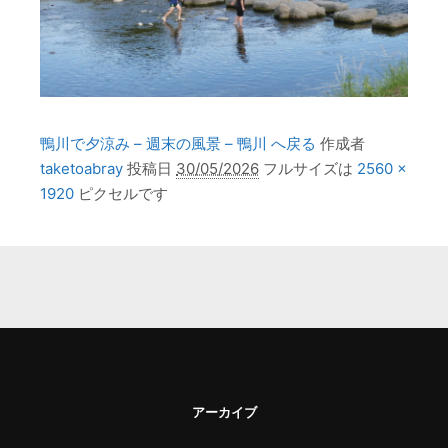
鴨川で夕涼み – 週末の風景 – 鴨川 へ戻る
作成者
taketoabray
投稿日
30/05/2026
フルサイズは
2560 ×
1920
ピクセルです
アーカイブ