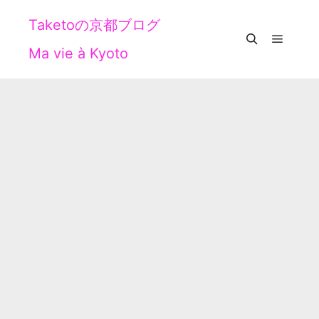
Taketoの京都ブログ
Ma vie à Kyoto
メイン
検索