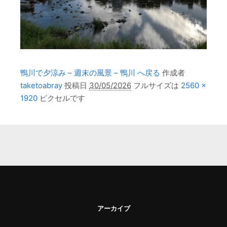
鴨川で夕涼み – 週末の風景 – 鴨川 へ戻る
作成者
taketoabray
投稿日
30/05/2026
フルサイズは
2560 ×
1920
ピクセルです
アーカイブ