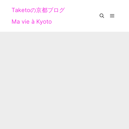
Taketoの京都ブログ
Ma vie à Kyoto
メイン
検索