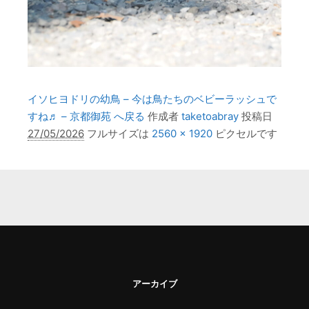
イソヒヨドリの幼鳥 – 今は鳥たちのベビーラッシュで
すね♬ – 京都御苑 へ戻る
作成者
taketoabray
投稿日
27/05/2026
フルサイズは
2560 × 1920
ピクセルです
アーカイブ