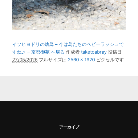
イソヒヨドリの幼鳥 – 今は鳥たちのベビーラッシュで
すね♬ – 京都御苑 へ戻る
作成者
taketoabray
投稿日
27/05/2026
フルサイズは
2560 × 1920
ピクセルです
アーカイブ