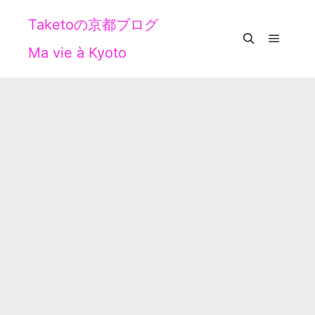
Taketoの京都ブログ
Ma vie à Kyoto
メイン
検索