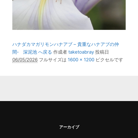
ハナダカマガリモンハナアブ – 貴重なハナアブの仲
間‐ 深泥池 へ戻る
作成者
taketoabray
投稿日
06/05/2026
フルサイズは
1600 × 1200
ピクセルです
アーカイブ