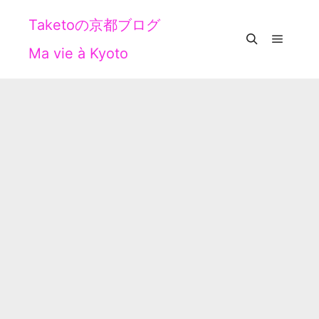
Taketoの京都ブログ
Ma vie à Kyoto
メイン
検索