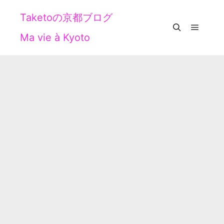
Taketoの京都ブログ
Ma vie à Kyoto
メイン
検索