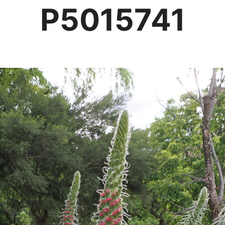
P5015741