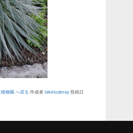
植物園 へ戻る
作成者
taketoabray
投稿日