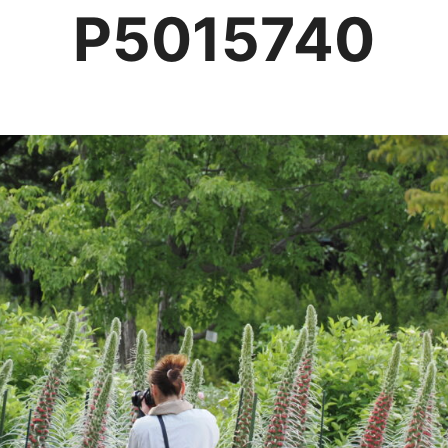
P5015740