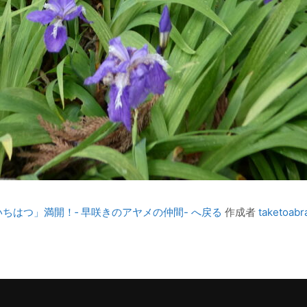
はつ」満開！‐ 早咲きのアヤメの仲間- へ戻る
作成者
taketoabr