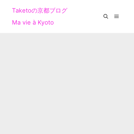
Taketoの京都ブログ
Ma vie à Kyoto
メイン
検索