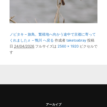
ノビタキ – 旅鳥。繁殖地へ向かう途中で京都に寄って
くれました♬ – 鴨川 へ戻る
作成者
taketoabray
投稿
日
24/04/2026
フルサイズは
2560 × 1920
ピクセルで
す
アーカイブ