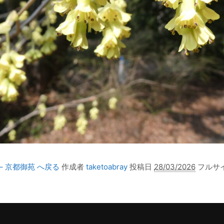
– 京都御苑 へ戻る
作成者
taketoabray
投稿日
28/03/2026
フルサ