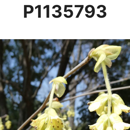
P1135793