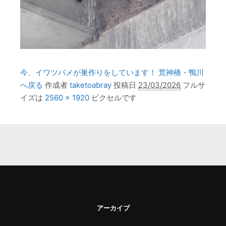
今、イワツバメが巣作りをしています！ 荒神橋・鴨川
へ戻る
作成者
taketoabray
投稿日
23/03/2026
フルサ
イズは
2560 × 1920
ピクセルです
アーカイブ