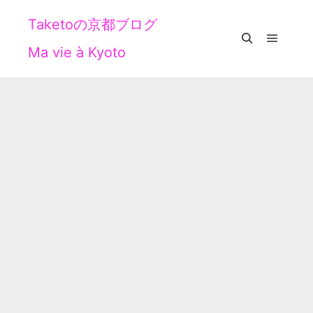
Taketoの京都ブログ
Ma vie à Kyoto
メイン
検索