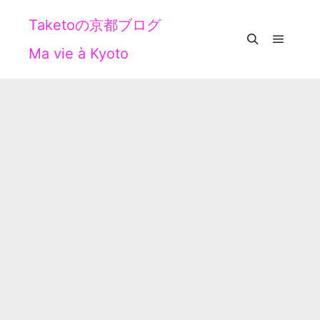
Taketoの京都ブログ
Ma vie à Kyoto
メイン
検索