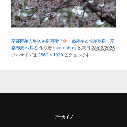
京都御苑の早咲き桜開花中
– 熱海桜と薩摩寒桜 – 京
都御苑 へ戻る
作成者
taketoabray
投稿日
28/02/2026
フルサイズは
2560 × 1920
ピクセルです
アーカイブ