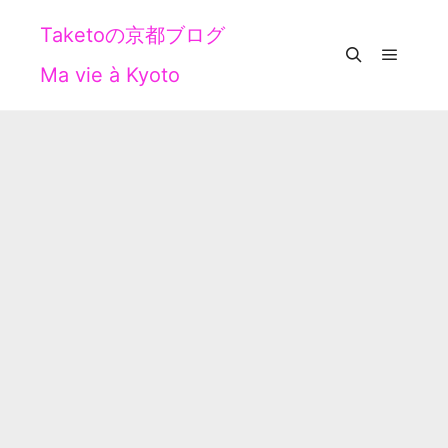
Taketoの京都ブログ
Ma vie à Kyoto
メイン
検索