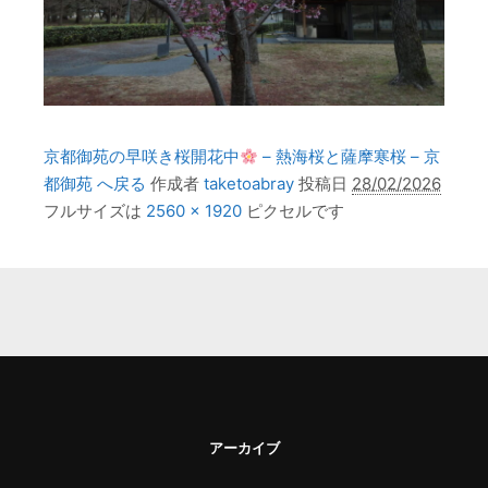
京都御苑の早咲き桜開花中
– 熱海桜と薩摩寒桜 – 京
都御苑 へ戻る
作成者
taketoabray
投稿日
28/02/2026
フルサイズは
2560 × 1920
ピクセルです
アーカイブ