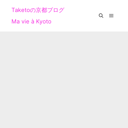
Taketoの京都ブログ
Ma vie à Kyoto
メイン
検索