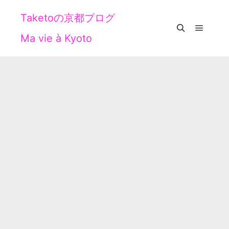
Taketoの京都ブログ
Ma vie à Kyoto
メイン
検索