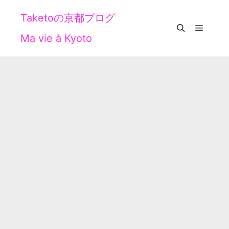
Taketoの京都ブログ
Ma vie à Kyoto
メイン
検索