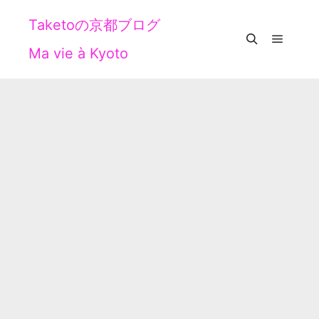
Taketoの京都ブログ
Ma vie à Kyoto
メイン
検索