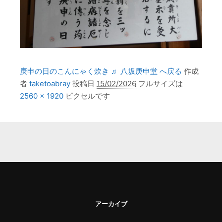
庚申の日のこんにゃく炊き ♬ 八坂庚申堂 へ戻る
作成
者
taketoabray
投稿日
15/02/2026
フルサイズは
2560 × 1920
ピクセルです
アーカイブ