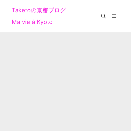
Taketoの京都ブログ
Ma vie à Kyoto
メイン
検索