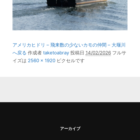
アメリカヒドリ – 飛来数の少ないカモの仲間 – 大堰川
へ戻る
作成者
taketoabray
投稿日
14/02/2026
フルサ
イズは
2560 × 1920
ピクセルです
アーカイブ