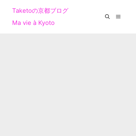
Taketoの京都ブログ
Ma vie à Kyoto
メイン
検索