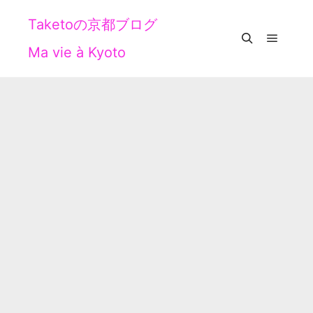
Taketoの京都ブログ
Ma vie à Kyoto
メイン
検索