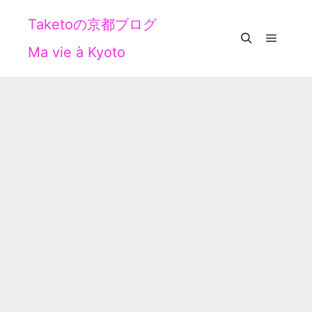
Taketoの京都ブログ
Ma vie à Kyoto
メイン
検索