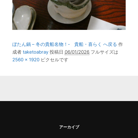
ぼたん鍋 – 冬の貴船名物！‐ 貴船・喜らく へ戻る
作
成者
taketoabray
投稿日
06/01/2026
フルサイズは
2560 × 1920
ピクセルです
アーカイブ