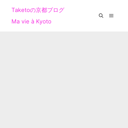
Taketoの京都ブログ
Ma vie à Kyoto
メイン
検索