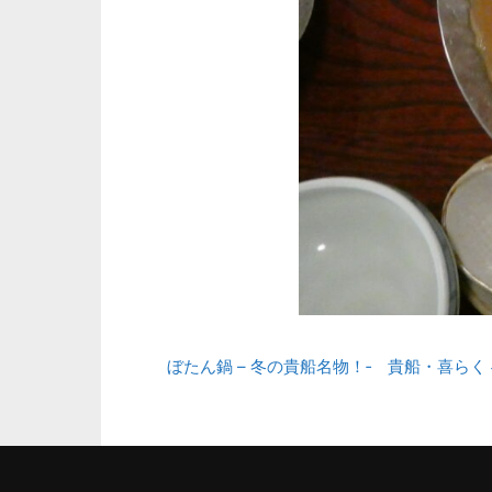
ぼたん鍋 – 冬の貴船名物！‐ 貴船・喜らく