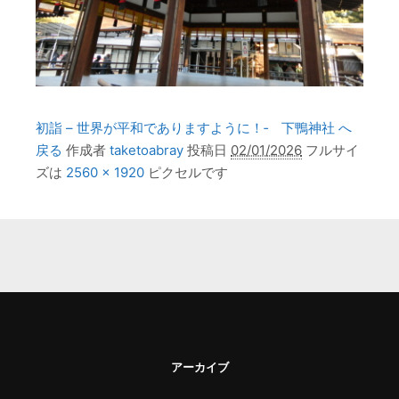
初詣 – 世界が平和でありますように！‐ 下鴨神社 へ
戻る
作成者
taketoabray
投稿日
02/01/2026
フルサイ
ズは
2560 × 1920
ピクセルです
アーカイブ