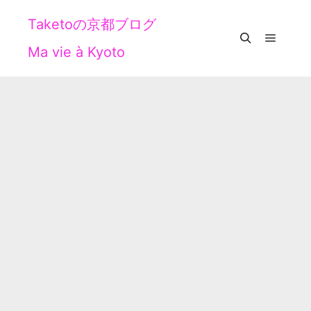
Taketoの京都ブログ
Ma vie à Kyoto
メイン
検索