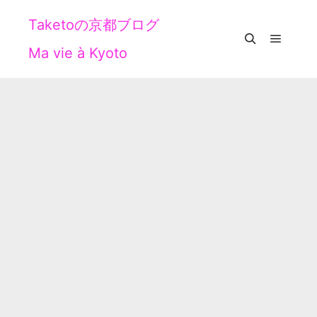
Taketoの京都ブログ
Ma vie à Kyoto
メイン
検索