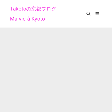
Taketoの京都ブログ
Ma vie à Kyoto
メイン
検索