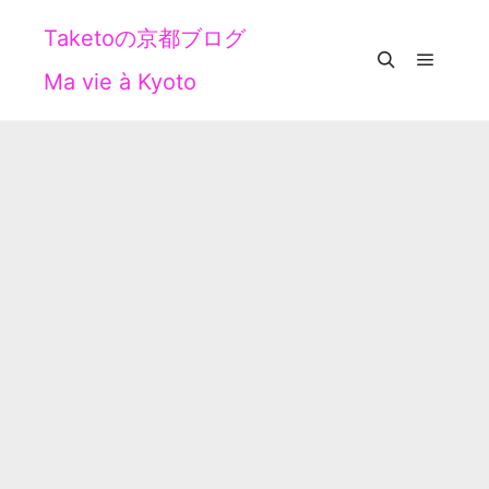
Taketoの京都ブログ
Ma vie à Kyoto
メイン
検索