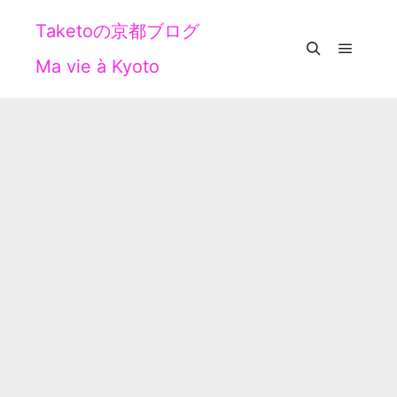
Taketoの京都ブログ
Ma vie à Kyoto
メイン
検索