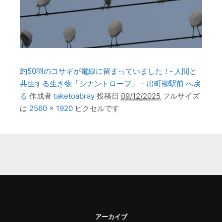
約50羽のコサギが電線に留まっていました！‐ 人間と
共生する生き物「シナントロープ」 – 出町柳駅前 へ戻
る
作成者
taketoabray
投稿日
09/12/2025
フルサイズ
は
2560 × 1920
ピクセルです
アーカイブ