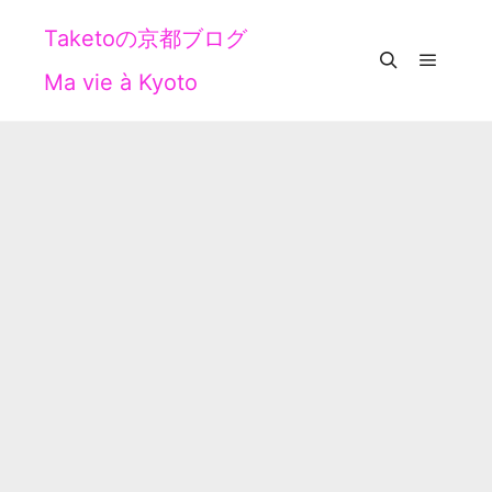
Taketoの京都ブログ
Ma vie à Kyoto
メイン
検索