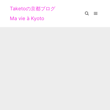
Taketoの京都ブログ
Ma vie à Kyoto
メイン
検索