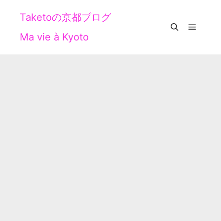
Taketoの京都ブログ
Ma vie à Kyoto
メイン
検索