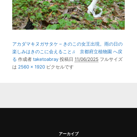
アカダマキヌガサタケ – きのこの女王出現。雨の日の
楽しみはきのこに会えること♫ 京都府立植物園 へ戻
る
作成者
taketoabray
投稿日
11/06/2025
フルサイズ
は
2560 × 1920
ピクセルです
アーカイブ