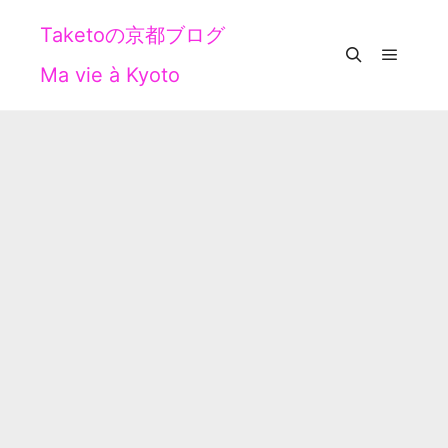
Taketoの京都ブログ
Ma vie à Kyoto
メイン
検索